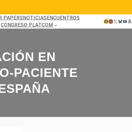
R PAPERS
NOTICIAS
ENCUENTROS
Facebook
LinkedIn
X
Bluesky
YouTube
Amazon
CONGRESO PLATCOM
ACIÓN EN
O-PACIENTE
 ESPAÑA