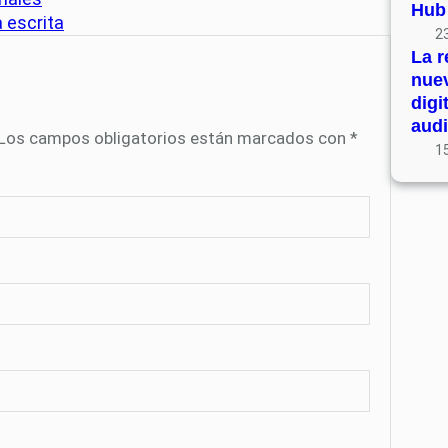
Hub
a escrita
23
La r
nue
digi
audi
Los campos obligatorios están marcados con
*
15