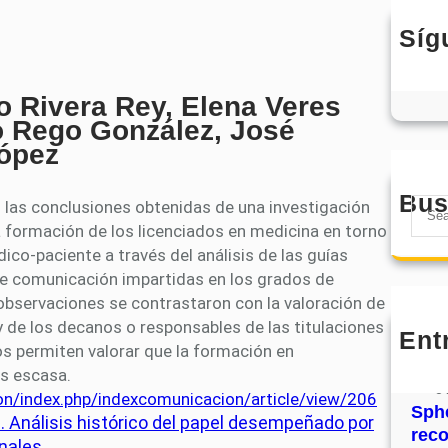
Síg
o Rivera Rey, Elena Veres
o Rego González, José
ópez
Bus
S
 las conclusiones obtenidas de una investigación
e
a formación de los licenciados en medicina en torno
a
ico-paciente a través del análisis de las guías
r
e comunicación impartidas en los grados de
c
observaciones se contrastaron con la valoración de
h
 de los decanos o responsables de las titulaciones
Ent
MHJ
s permiten valorar que la formación en
núm
s escasa.
31
ion/index.php/indexcomunicacion/article/view/206
Sphe
d. Análisis histórico del papel desempeñado por
rec
onales