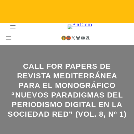
Saltar
al
contenido
Facebook
LinkedIn
X
Bluesky
YouTube
Amazon
CALL FOR PAPERS DE
REVISTA MEDITERRÁNEA
PARA EL MONOGRÁFICO
“NUEVOS PARADIGMAS DEL
PERIODISMO DIGITAL EN LA
SOCIEDAD RED” (VOL. 8, Nº 1)