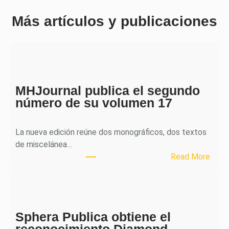
Más artículos y publicaciones
MHJournal publica el segundo
número de su volumen 17
La nueva edición reúne dos monográficos, dos textos
de miscelánea…
:
Read More
M
H
J
o
Sphera Publica obtiene el
u
reconocimiento Diamond