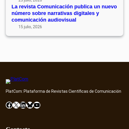
ó
7
La revista Comunicación publica un nuevo
e
n
número sobre narrativas digitales y
n
p
comunicación audiovisual
t
u
15 julio, 2026
o
b
D
l
i
i
a
c
m
a
o
u
n
n
d
n
D
u
i
PlatCom: Plataforma de Revistas Científicas de Comunicación
e
s
v
Facebook
X
LinkedIn
Bluesky
YouTube
c
o
o
n
v
ú
e
m