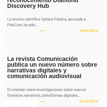
r
Discovery Hub
n
a
l
La revista científica Sphera Publica, asociada a
p
PlatCom, ha sido…
u
:
Read More
b
S
l
p
i
h
c
e
a
La revista Comunicación
r
e
publica un nuevo número sobre
a
l
narrativas digitales y
P
s
comunicación audiovisual
u
e
b
g
l
El volumen reúne investigaciones sobre nuevos
u
i
formatos narrativos, plataformas digitales,…
n
c
:
Read More
d
a
L