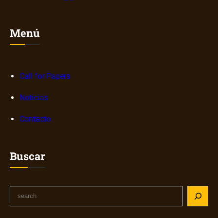
Menú
Call for Papers
Noticias
Contacto
Buscar
S
e
a