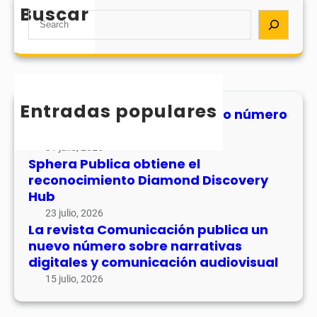
Buscar
S
e
a
r
c
h
Entradas populares
MHJournal publica el segundo número
de su volumen 17
31 julio, 2026
Sphera Publica obtiene el
reconocimiento Diamond Discovery
Hub
23 julio, 2026
La revista Comunicación publica un
nuevo número sobre narrativas
digitales y comunicación audiovisual
15 julio, 2026