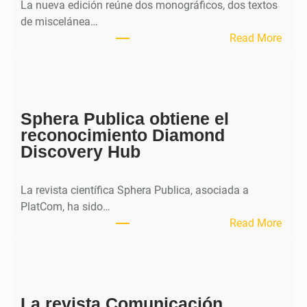
La nueva edición reúne dos monográficos, dos textos
de miscelánea…
:
Read More
M
H
J
o
Sphera Publica obtiene el
u
reconocimiento Diamond
r
Discovery Hub
n
a
l
La revista científica Sphera Publica, asociada a
p
PlatCom, ha sido…
u
:
Read More
b
S
l
p
i
h
c
e
a
La revista Comunicación
r