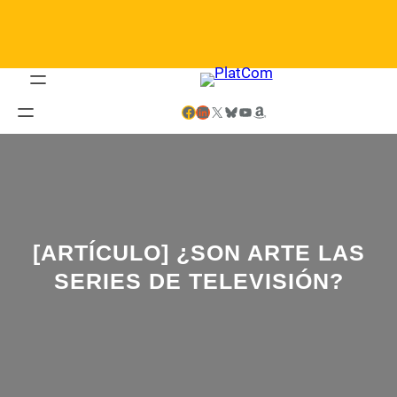
Saltar
al
contenido
Facebook
LinkedIn
X
Bluesky
YouTube
Amazon
[ARTÍCULO] ¿SON ARTE LAS
SERIES DE TELEVISIÓN?