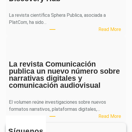
a
l
La revista científica Sphera Publica, asociada a
p
PlatCom, ha sido…
u
:
Read More
b
S
l
p
i
h
c
e
a
La revista Comunicación
r
e
publica un nuevo número sobre
a
l
narrativas digitales y
P
s
comunicación audiovisual
u
e
b
g
l
El volumen reúne investigaciones sobre nuevos
u
i
formatos narrativos, plataformas digitales,…
n
c
:
Read More
d
a
L
o
o
Síguenos
a