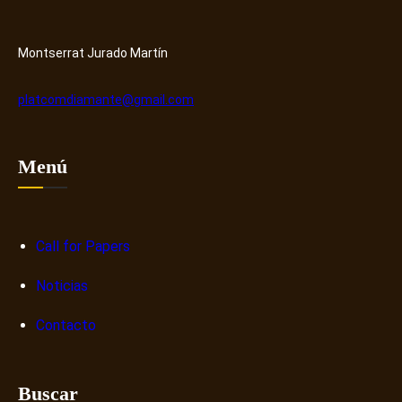
y
r
H
o
u
s
Montserrat Jurado Martín
b
o
b
platcomdiamante@gmail.com
r
e
n
Menú
a
r
r
a
Call for Papers
t
Noticias
i
v
Contacto
a
s
d
Buscar
i