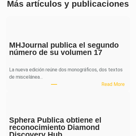
Más artículos y publicaciones
MHJournal publica el segundo
número de su volumen 17
La nueva edición reúne dos monográficos, dos textos
de miscelánea…
:
Read More
M
H
J
o
Sphera Publica obtiene el
u
reconocimiento Diamond
r
Discovery Hub
n