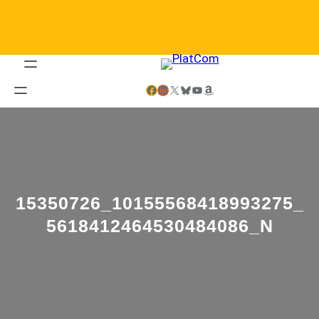
Saltar
al
contenido
Facebook
LinkedIn
X
Bluesky
YouTube
Amazon
15350726_10155568418993275_
5618412464530484086_N