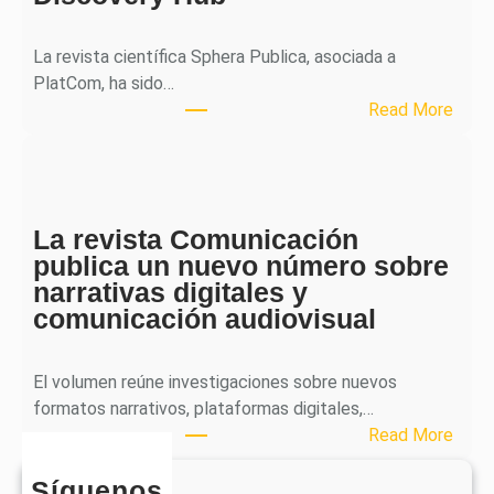
a
l
La revista científica Sphera Publica, asociada a
p
PlatCom, ha sido…
u
:
Read More
b
S
l
p
i
h
c
e
a
La revista Comunicación
r
e
publica un nuevo número sobre
a
l
narrativas digitales y
P
s
comunicación audiovisual
u
e
b
g
l
El volumen reúne investigaciones sobre nuevos
u
i
formatos narrativos, plataformas digitales,…
n
c
:
Read More
d
a
L
o
o
Síguenos
a