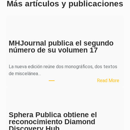
Más artículos y publicaciones
MHJournal publica el segundo
número de su volumen 17
La nueva edición reúne dos monográficos, dos textos
de miscelánea…
:
Read More
M
H
J
o
Sphera Publica obtiene el
u
reconocimiento Diamond
r
Discovery Hub
n