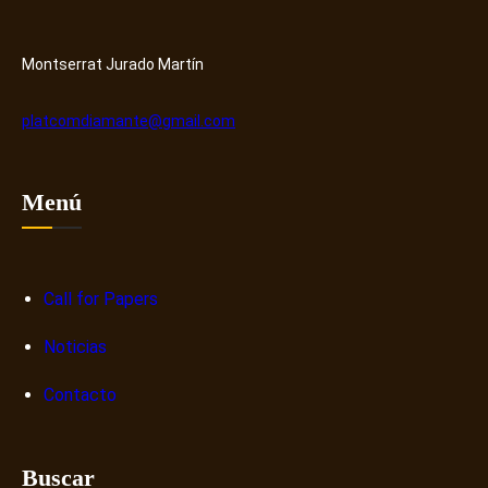
y
r
H
o
u
s
Montserrat Jurado Martín
b
o
b
platcomdiamante@gmail.com
r
e
n
Menú
a
r
r
a
Call for Papers
t
Noticias
i
v
Contacto
a
s
d
Buscar
i