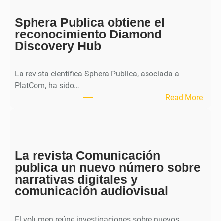
o
Sphera Publica obtiene el
u
reconocimiento Diamond
r
Discovery Hub
n
a
l
La revista científica Sphera Publica, asociada a
p
PlatCom, ha sido…
u
:
Read More
b
S
l
p
i
h
c
e
a
La revista Comunicación
r
e
publica un nuevo número sobre
a
l
narrativas digitales y
P
s
comunicación audiovisual
u
e
b
g
l
El volumen reúne investigaciones sobre nuevos