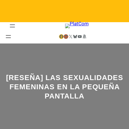
Saltar
al
contenido
Facebook
LinkedIn
X
Bluesky
YouTube
Amazon
[RESEÑA] LAS SEXUALIDADES
FEMENINAS EN LA PEQUEÑA
PANTALLA