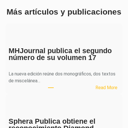
Más artículos y publicaciones
MHJournal publica el segundo
número de su volumen 17
La nueva edición reúne dos monográficos, dos textos
de miscelánea…
:
Read More
M
H
J
o
Sphera Publica obtiene el
u
reconocimiento Diamond