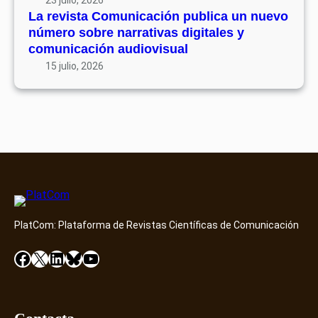
ó
7
La revista Comunicación publica un nuevo
e
n
número sobre narrativas digitales y
n
p
comunicación audiovisual
t
u
15 julio, 2026
o
b
D
l
i
i
a
c
m
a
o
u
n
n
d
n
D
u
i
PlatCom: Plataforma de Revistas Científicas de Comunicación
e
s
v
Facebook
X
LinkedIn
Bluesky
YouTube
c
o
o
n
v
ú
e
m