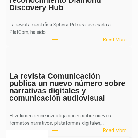
r
Discovery Hub
n
a
l
La revista científica Sphera Publica, asociada a
p
PlatCom, ha sido…
u
:
Read More
b
S
l
p
i
h
c
e
a
La revista Comunicación
r
e
publica un nuevo número sobre
a
l
narrativas digitales y
P
s
comunicación audiovisual
u
e
b
g
l
El volumen reúne investigaciones sobre nuevos
u
i
formatos narrativos, plataformas digitales,…
n
c
:
Read More
d
a
L