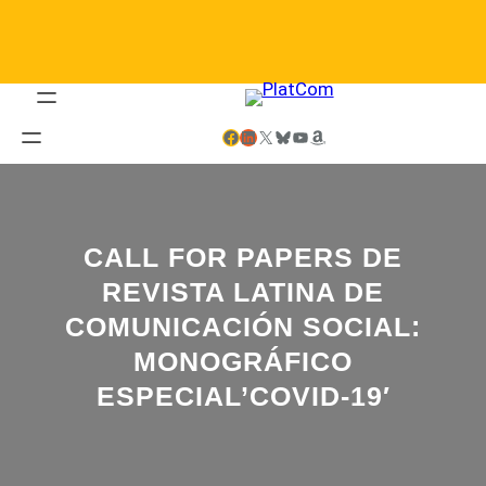
Saltar
al
contenido
Facebook
LinkedIn
X
Bluesky
YouTube
Amazon
CALL FOR PAPERS DE
REVISTA LATINA DE
COMUNICACIÓN SOCIAL:
MONOGRÁFICO
ESPECIAL’COVID-19′