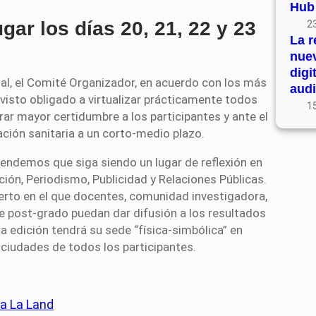
Hub
ar los días 20, 21, 22 y 23
23
La r
nue
digi
al, el Comité Organizador, en acuerdo con los más
audi
isto obligado a virtualizar prácticamente todos
15
erar mayor certidumbre a los participantes y ante el
ción sanitaria a un corto-medio plazo.
endemos que siga siendo un lugar de reflexión en
ción, Periodismo, Publicidad y Relaciones Públicas.
erto en el que docentes, comunidad investigadora,
e post-grado puedan dar difusión a los resultados
a edición tendrá su sede “física-simbólica” en
 ciudades de todos los participantes.
a La Land