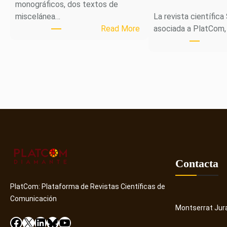
monográficos, dos textos de
miscelánea…
La revista científica
:
Read More
asociada a PlatCom,
M
H
J
o
u
r
n
a
l
p
u
Contacta
b
l
PlatCom: Plataforma de Revistas Científicas de
i
Comunicación
Montserrat Jur
c
Facebook
X
LinkedIn
Bluesky
YouTube
a