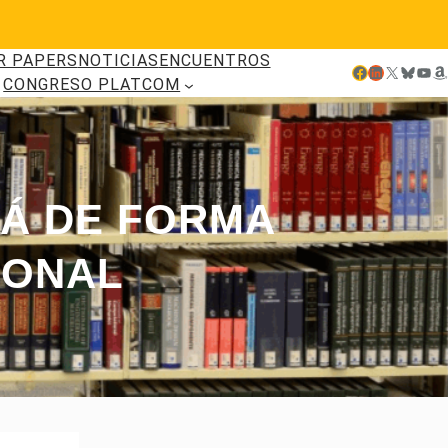
R PAPERS
NOTICIAS
ENCUENTROS
Facebook
LinkedIn
X
Bluesky
YouTube
Amazon
CONGRESO PLATCOM
Á DE FORMA
IONAL