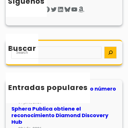
Síguenos
Facebook
Twitter
LinkedIn
Bluesky
YouTube
Amazon
Buscar
S
e
a
r
c
h
Entradas populares
MHJournal publica el segundo número
de su volumen 17
31 julio, 2026
Sphera Publica obtiene el
reconocimiento Diamond Discovery
Hub