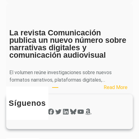
b
S
l
p
i
h
c
e
a
La revista Comunicación
r
e
publica un nuevo número sobre
a
l
narrativas digitales y
P
s
comunicación audiovisual
u
e
b
g
l
El volumen reúne investigaciones sobre nuevos
u
i
formatos narrativos, plataformas digitales,…
n
c
:
Read More
d
a
L
o
o
Síguenos
a
n
b
r
Facebook
Twitter
LinkedIn
Bluesky
YouTube
Amazon
ú
t
e
m
i
v
e
e
i
r
n