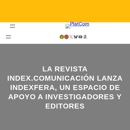
Saltar
al
contenido
Facebook
LinkedIn
X
Bluesky
YouTube
Amazon
LA REVISTA
INDEX.COMUNICACIÓN LANZA
INDEXFERA, UN ESPACIO DE
APOYO A INVESTIGADORES Y
EDITORES