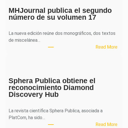
MHJournal publica el segundo
número de su volumen 17
La nueva edición reúne dos monográficos, dos textos
de miscelánea…
:
Read More
M
H
J
o
Sphera Publica obtiene el
u
reconocimiento Diamond
r
Discovery Hub
n
a
l
La revista científica Sphera Publica, asociada a
p
PlatCom, ha sido…
u
:
Read More