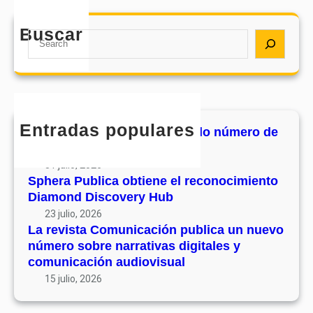
s
o
e
t
d
e
Buscar
a
S
e
l
C
e
s
r
o
a
u
e
m
r
v
c
u
c
o
o
n
h
l
Entradas populares
n
MHJournal publica el segundo número de
i
u
o
su volumen 17
c
m
c
31 julio, 2026
a
e
i
Sphera Publica obtiene el reconocimiento
c
n
Diamond Discovery Hub
m
i
1
i
23 julio, 2026
ó
7
La revista Comunicación publica un nuevo
e
n
número sobre narrativas digitales y
n
p
comunicación audiovisual
t
u
15 julio, 2026
o
b
D
l