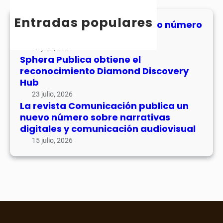
u
c
o
o
n
h
Entradas populares
l
n
MHJournal publica el segundo número
i
u
de su volumen 17
o
c
m
c
31 julio, 2026
a
e
Sphera Publica obtiene el
i
c
n
reconocimiento Diamond Discovery
m
i
1
Hub
i
ó
7
e
23 julio, 2026
n
La revista Comunicación publica un
n
p
nuevo número sobre narrativas
t
u
digitales y comunicación audiovisual
o
b
15 julio, 2026
D
l
i
i
a
c
m
a
o
u
n
n
d
n