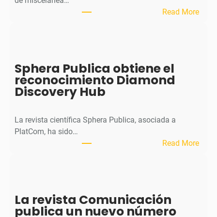
de miscelánea…
:
Read More
M
H
J
o
Sphera Publica obtiene el
u
reconocimiento Diamond
r
Discovery Hub
n
a
l
La revista científica Sphera Publica, asociada a
p
PlatCom, ha sido…
u
:
Read More
b
S
l
p
i
h
c
e
La revista Comunicación
a
r
publica un nuevo número
e
a