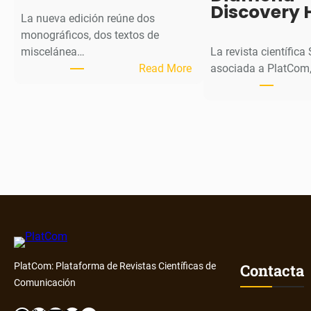
Discovery 
La nueva edición reúne dos
monográficos, dos textos de
miscelánea…
La revista científica
:
Read More
asociada a PlatCom,
M
H
J
o
u
r
n
a
l
p
u
Contacta
PlatCom: Plataforma de Revistas Científicas de
b
Comunicación
l
i