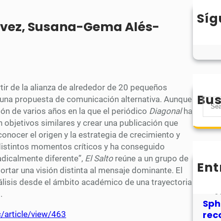
Síg
vez, Susana-Gema Alés-
ir de la alianza de alrededor de 20 pequeños
Bus
 una propuesta de comunicación alternativa. Aunque
S
ión de varios años en la que el periódico
Diagonal
ha
e
n objetivos similares y crear una publicación que
a
conocer el origen y la estrategia de crecimiento y
r
distintos momentos críticos y ha conseguido
c
adicalmente diferente”,
El Salto
reúne a un grupo de
h
Ent
MHJ
rtar una visión distinta al mensaje dominante. El
núm
nálisis desde el ámbito académico de una trayectoria
31
.
Sph
rec
c/article/view/463