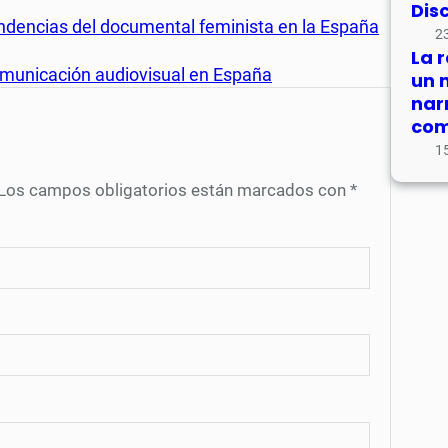
Dis
endencias del documental feminista en la España
23
La 
comunicación audiovisual en España
un 
nar
com
15
Los campos obligatorios están marcados con
*