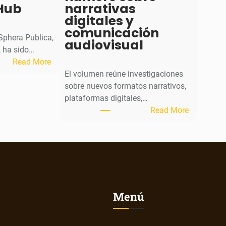
Hub
narrativas
digitales y
comunicación
 Sphera Publica,
audiovisual
 ha sido…
:
Read More
S
El volumen reúne investigaciones
p
sobre nuevos formatos narrativos,
h
plataformas digitales,…
e
:
Read More
r
L
a
a
P
r
u
e
b
v
l
i
Menú
i
s
c
t
a
a