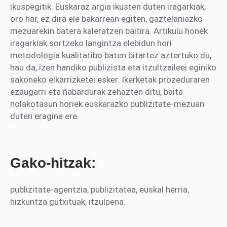
ikuspegitik. Euskaraz argia ikusten duten iragarkiak,
oro har, ez dira ele bakarrean egiten, gaztelaniazko
mezuarekin batera kaleratzen baitira. Artikulu honek
iragarkiak sortzeko langintza elebidun hori
metodologia kualitatibo baten bitartez aztertuko du,
hau da, izen handiko publizista eta itzultzaileei eginiko
sakoneko elkarrizketei esker. Ikerketak prozeduraren
ezaugarri eta ñabardurak zehazten ditu, baita
nolakotasun horiek euskarazko publizitate-mezuan
duten eragina ere.
Gako-hitzak:
publizitate-agentzia, publizitatea, euskal herria,
hizkuntza gutxituak, itzulpena.