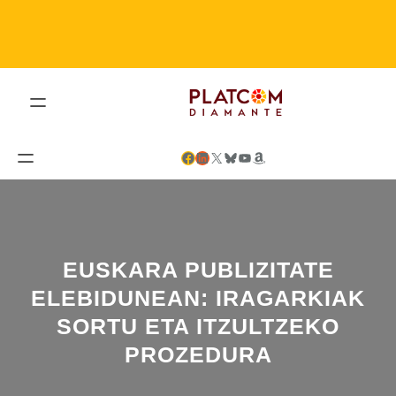
Saltar
al
contenido
Facebook
LinkedIn
X
Bluesky
YouTube
Amazon
EUSKARA PUBLIZITATE
ELEBIDUNEAN: IRAGARKIAK
SORTU ETA ITZULTZEKO
PROZEDURA