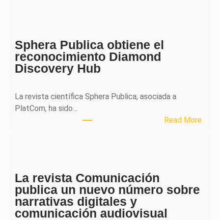
H
J
o
Sphera Publica obtiene el
u
reconocimiento Diamond
r
Discovery Hub
n
a
l
La revista científica Sphera Publica, asociada a
p
PlatCom, ha sido…
u
:
Read More
b
S
l
p
i
h
c
e
a
La revista Comunicación
r
e
publica un nuevo número sobre
a
l
narrativas digitales y
P
s
comunicación audiovisual
u