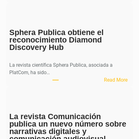
M
H
J
o
Sphera Publica obtiene el
u
reconocimiento Diamond
r
Discovery Hub
n
a
l
La revista científica Sphera Publica, asociada a
p
PlatCom, ha sido…
u
:
Read More
b
S
l
p
i
h
c
e
a
La revista Comunicación
r
e
publica un nuevo número sobre
a
l
narrativas digitales y
P
s
comunicación audiovisual