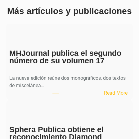
Más artículos y publicaciones
MHJournal publica el segundo
número de su volumen 17
La nueva edición reúne dos monográficos, dos textos
de miscelánea…
:
Read More
M
H
J
o
Sphera Publica obtiene el
u
reconocimiento Diamond
r