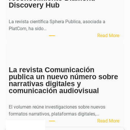
Discovery Hub
n
a
l
La revista científica Sphera Publica, asociada a
p
PlatCom, ha sido…
u
:
Read More
b
S
l
p
i
h
c
e
a
La revista Comunicación
r
e
publica un nuevo número sobre
a
l
narrativas digitales y
P
s
comunicación audiovisual
u
e
b
g
l
El volumen reúne investigaciones sobre nuevos
u
i
formatos narrativos, plataformas digitales,…
n
c
:
Read More
d
a
L