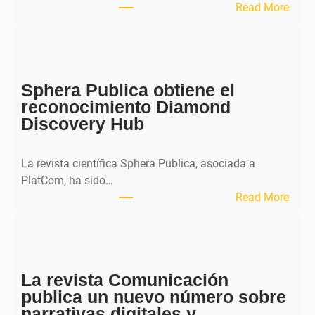
:
Read More
M
H
J
o
Sphera Publica obtiene el
u
reconocimiento Diamond
r
Discovery Hub
n
a
l
La revista científica Sphera Publica, asociada a
p
PlatCom, ha sido…
u
:
Read More
b
S
l
p
i
h
c
e
a
La revista Comunicación
r
e
publica un nuevo número sobre
a
l
narrativas digitales y
P