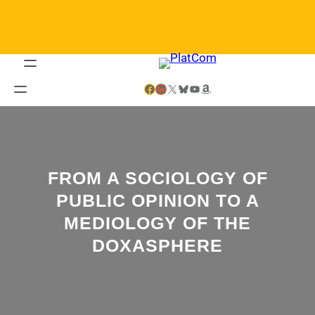
Saltar
al
contenido
Facebook
LinkedIn
X
Bluesky
YouTube
Amazon
FROM A SOCIOLOGY OF
PUBLIC OPINION TO A
MEDIOLOGY OF THE
DOXASPHERE