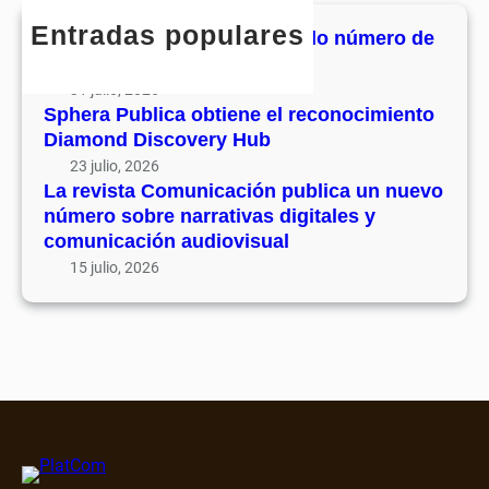
o
o
n
h
l
Entradas populares
n
MHJournal publica el segundo número de
i
u
o
su volumen 17
c
m
c
31 julio, 2026
a
e
i
Sphera Publica obtiene el reconocimiento
c
n
Diamond Discovery Hub
m
i
1
i
23 julio, 2026
ó
7
La revista Comunicación publica un nuevo
e
n
número sobre narrativas digitales y
n
p
comunicación audiovisual
t
u
15 julio, 2026
o
b
D
l
i
i
a
c
m
a
o
u
n
n
d
n
D
u