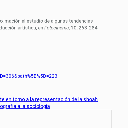
proximación al estudio de algunas tendencias
oducción artística, en
Fotocinema
, 10, 263-284.
B%5D=306&path%5B%5D=223
te en torno a la representación de la shoah
ografía a la sociología