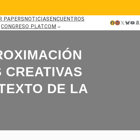
R PAPERS
NOTICIAS
ENCUENTROS
Facebook
LinkedIn
X
Bluesky
YouTube
Amazon
CONGRESO PLATCOM
PROXIMACIÓN
 CREATIVAS
NTEXTO DE LA