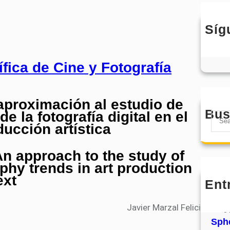
Síg
a aproximación al estudio de
Bus
e la fotografía digital en el
S
ducción artística
e
a
An approach to the study of
r
phy trends in art production
c
ext
h
Ent
MHJ
núm
Javier Marzal Felici
31
Sphe