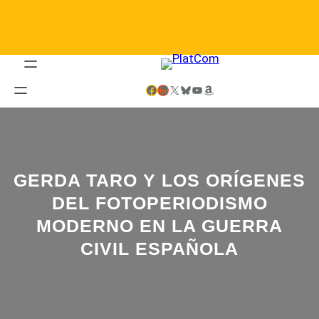
Saltar
al
contenido
Facebook
LinkedIn
X
Bluesky
YouTube
Amazon
GERDA TARO Y LOS ORÍGENES
DEL FOTOPERIODISMO
MODERNO EN LA GUERRA
CIVIL ESPAÑOLA