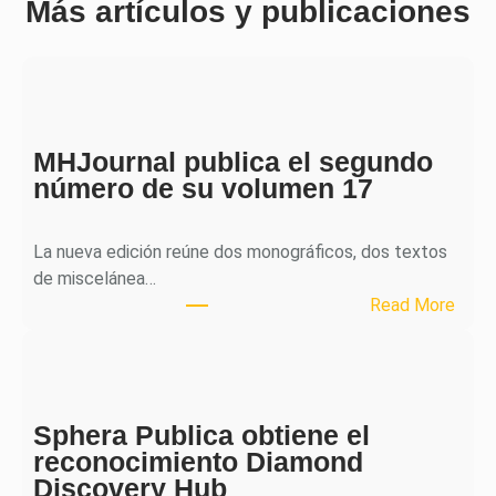
Más artículos y publicaciones
MHJournal publica el segundo
número de su volumen 17
La nueva edición reúne dos monográficos, dos textos
de miscelánea…
:
Read More
M
H
J
o
Sphera Publica obtiene el
u
reconocimiento Diamond
r
Discovery Hub
n