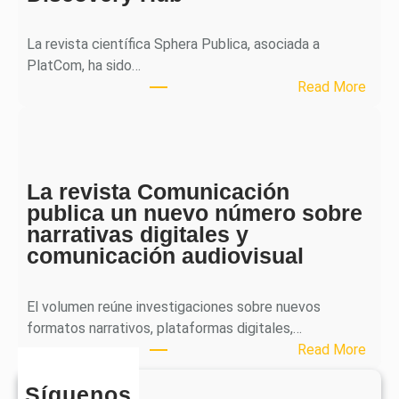
a
l
La revista científica Sphera Publica, asociada a
p
PlatCom, ha sido…
u
:
Read More
b
S
l
p
i
h
c
e
a
La revista Comunicación
r
e
publica un nuevo número sobre
a
l
narrativas digitales y
P
s
comunicación audiovisual
u
e
b
g
l
El volumen reúne investigaciones sobre nuevos
u
i
formatos narrativos, plataformas digitales,…
n
c
:
Read More
d
a
L
o
o
Síguenos
a