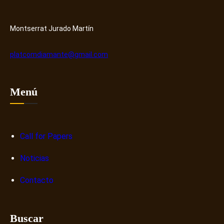
y
r
H
o
u
s
Montserrat Jurado Martín
b
o
b
platcomdiamante@gmail.com
r
e
n
Menú
a
r
r
a
Call for Papers
t
Noticias
i
v
Contacto
a
s
d
Buscar
i