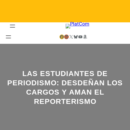
Saltar
al
contenido
Facebook
LinkedIn
X
Bluesky
YouTube
Amazon
LAS ESTUDIANTES DE
PERIODISMO: DESDEÑAN LOS
CARGOS Y AMAN EL
REPORTERISMO