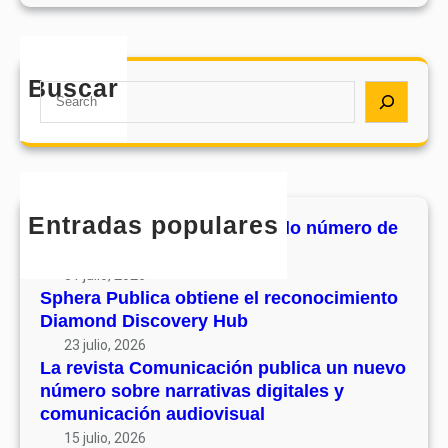
e
e
i
r
n
s
o
e
t
d
e
Buscar
a
S
e
l
C
e
s
r
o
a
u
e
m
r
v
c
u
c
o
o
n
h
l
Entradas populares
n
MHJournal publica el segundo número de
i
u
o
su volumen 17
c
m
c
31 julio, 2026
a
e
i
Sphera Publica obtiene el reconocimiento
c
n
Diamond Discovery Hub
m
i
1
i
23 julio, 2026
ó
7
La revista Comunicación publica un nuevo
e
n
número sobre narrativas digitales y
n
p
comunicación audiovisual
t
u
15 julio, 2026
o
b