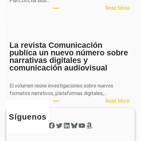
PlatCom, ha sido…
u
:
Read More
b
S
l
p
i
h
c
e
a
La revista Comunicación
r
e
publica un nuevo número sobre
a
l
narrativas digitales y
P
s
comunicación audiovisual
u
e
b
g
l
El volumen reúne investigaciones sobre nuevos
u
i
formatos narrativos, plataformas digitales,…
n
c
:
Read More
d
a
L
o
o
Síguenos
a
n
b
r
Facebook
Twitter
LinkedIn
Bluesky
YouTube
Amazon
ú
t
e
m
i
v