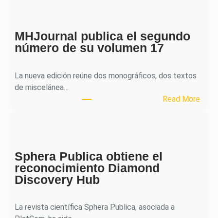
MHJournal publica el segundo
número de su volumen 17
La nueva edición reúne dos monográficos, dos textos
de miscelánea…
:
Read More
M
H
J
o
Sphera Publica obtiene el
u
reconocimiento Diamond
r
Discovery Hub
n
a
l
La revista científica Sphera Publica, asociada a
p