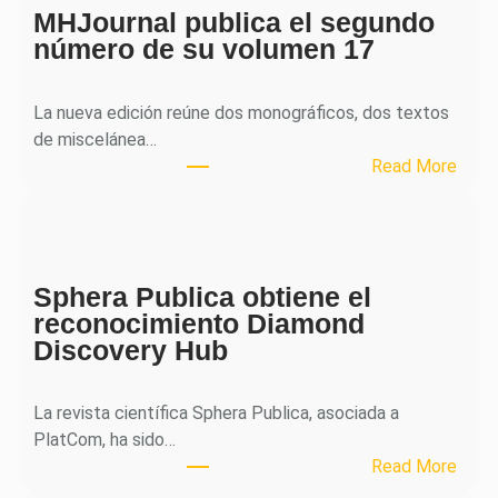
MHJournal publica el segundo
número de su volumen 17
La nueva edición reúne dos monográficos, dos textos
de miscelánea…
:
Read More
M
H
J
o
Sphera Publica obtiene el
u
reconocimiento Diamond
r
Discovery Hub
n
a
l
La revista científica Sphera Publica, asociada a
p
PlatCom, ha sido…
u
:
Read More
b
S