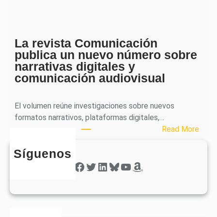
l
p
i
h
c
e
a
La revista Comunicación
r
e
publica un nuevo número sobre
a
l
narrativas digitales y
P
s
comunicación audiovisual
u
e
b
g
l
El volumen reúne investigaciones sobre nuevos
u
i
formatos narrativos, plataformas digitales,…
n
c
:
Read More
d
a
L
o
o
Síguenos
a
n
b
r
Facebook
Twitter
LinkedIn
Bluesky
YouTube
Amazon
ú
t
e
m
i
v
e
e
i
r
n
s
o