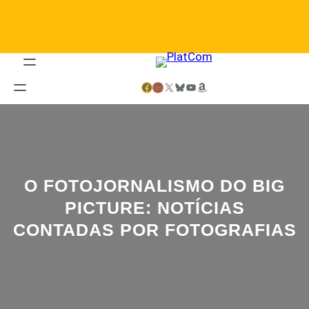
Saltar
al
contenido
Facebook
LinkedIn
X
Bluesky
YouTube
Amazon
O FOTOJORNALISMO DO BIG
PICTURE: NOTÍCIAS
CONTADAS POR FOTOGRAFIAS