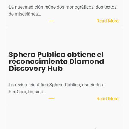
La nueva edición reúne dos monográficos, dos textos
de miscelánea…
:
Read More
M
H
J
o
Sphera Publica obtiene el
u
reconocimiento Diamond
r
Discovery Hub
n
a
l
La revista científica Sphera Publica, asociada a
p
PlatCom, ha sido…
u
:
Read More
b
S
l
p
i
h
c
e