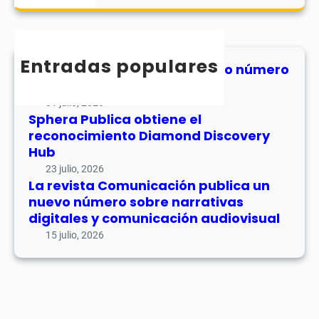
o
a
u
e
m
r
v
c
u
c
o
o
n
h
Entradas populares
l
n
MHJournal publica el segundo número
i
u
de su volumen 17
o
c
m
c
31 julio, 2026
a
e
Sphera Publica obtiene el
i
c
n
reconocimiento Diamond Discovery
m
i
1
Hub
i
ó
7
e
23 julio, 2026
n
La revista Comunicación publica un
n
p
nuevo número sobre narrativas
t
u
digitales y comunicación audiovisual
o
b
15 julio, 2026
D
l
i
i
a
c
m
a
o
u