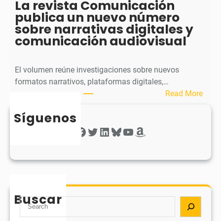
La revista Comunicación
a
r
publica un nuevo número
e
a
sobre narrativas digitales y
l
P
comunicación audiovisual
s
u
e
b
g
l
El volumen reúne investigaciones sobre nuevos
u
i
formatos narrativos, plataformas digitales,…
n
c
:
Read More
d
a
L
o
o
Síguenos
a
n
b
r
Facebook
Twitter
LinkedIn
Bluesky
YouTube
Amazon
ú
t
e
m
i
v
e
e
i
r
n
s
o
e
t
d
Buscar
e
a
S
e
l
C
e
s
r